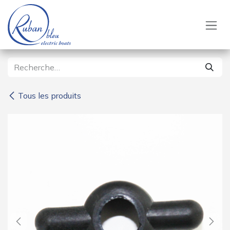
Se rendre au contenu
Tous les produits