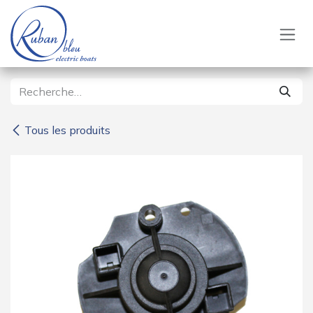
Se rendre au contenu
Tous les produits