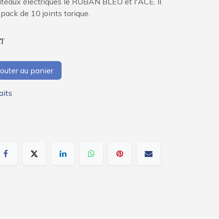
ateaux électriques le RUBAN BLEU et l'ACE. Il
ack de 10 joints torique.
AT
outer au panier
aits