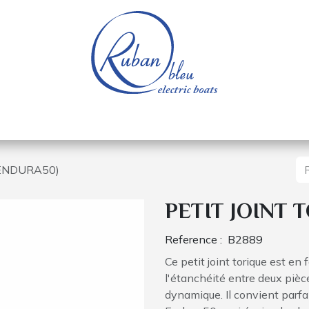
e nautique
Bateaux électriques
Pièces détachée
(ENDURA50)
PETIT JOINT 
Reference :
B2889
Ce petit joint torique est en
l'étanchéité entre deux pièc
dynamique. Il convient parf