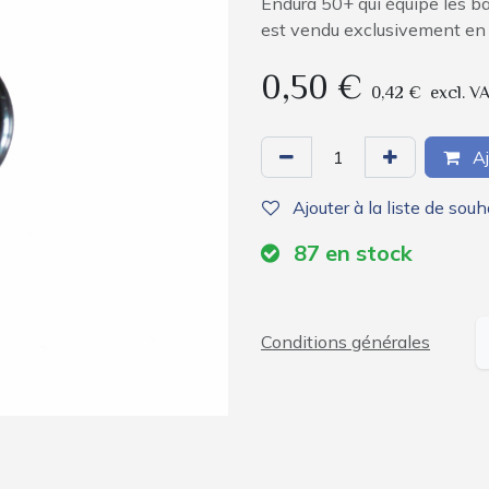
Endura 50+ qui équipe les b
est vendu exclusivement en p
0,50
€
0,42
€
excl. V
Aj
Ajouter à la liste de souh
87
en stock
Conditions générales