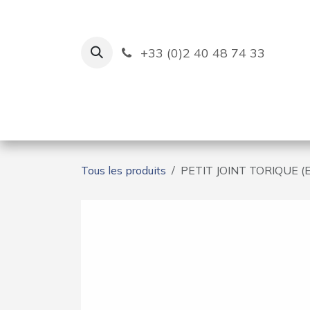
Se rendre au contenu
+33 (0)2 40 48 74 33
Ruban Bleu
Création de bas
Tous les produits
PETIT JOINT TORIQUE 