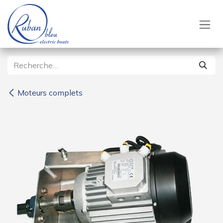
Se rendre au contenu
Moteurs complets