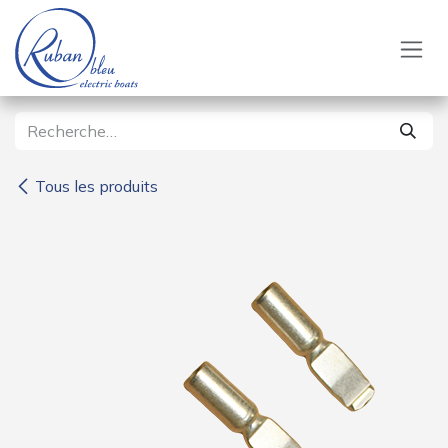
Se rendre au contenu
Tous les produits