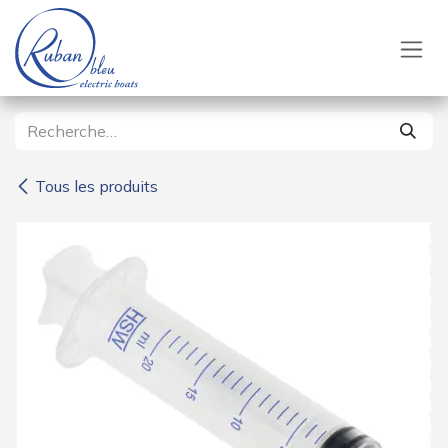
Se rendre au contenu
Tous les produits