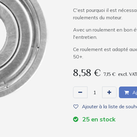
C'est pourquoi il est nécessa
roulements du moteur.
Avec un roulement en bon ét
l'entretien.
Ce roulement est adapté aux
50+.
8,58
€
7,15
€
excl. VA
Aj
Ajouter à la liste de souh
25
en stock