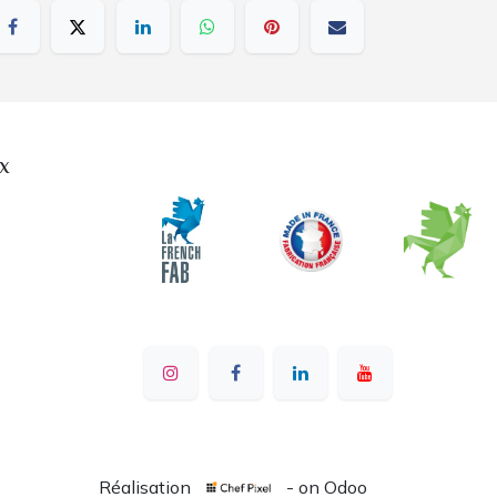
x
Réalisation
- on Odoo