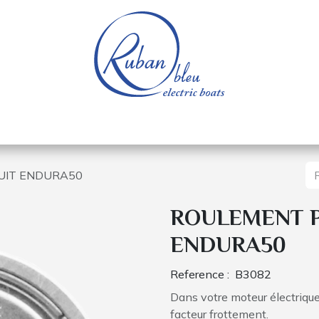
e nautique
Bateaux électriques
Pièces détachée
UIT ENDURA50
ROULEMENT P
ENDURA50
Reference :
B3082
Dans votre moteur électrique
facteur frottement.