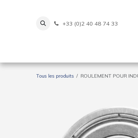
Se rendre au contenu
+33 (0)2 40 48 74 33
Ruban Bleu
Création de bas
Tous les produits
ROULEMENT POUR IND