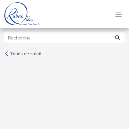
Se rendre au contenu
Tauds de soleil