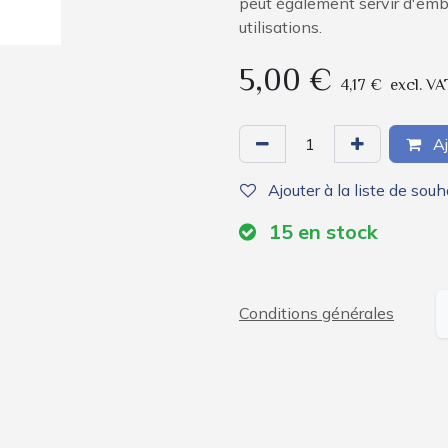
peut également servir d'emb
utilisations.
5,00
€
4,17
€
excl. VA
Aj
Ajouter à la liste de souh
15
en stock
Conditions générales