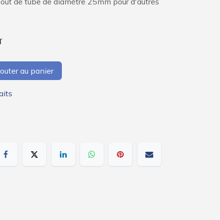
out de tube de diamètre 25mm pour d'autres
T
outer au panier
aits