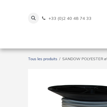
Se rendre au contenu
+33 (0)2 40 48 74 33
Ruban Bleu
Création de bas
Tous les produits
SANDOW POLYESTER ø5