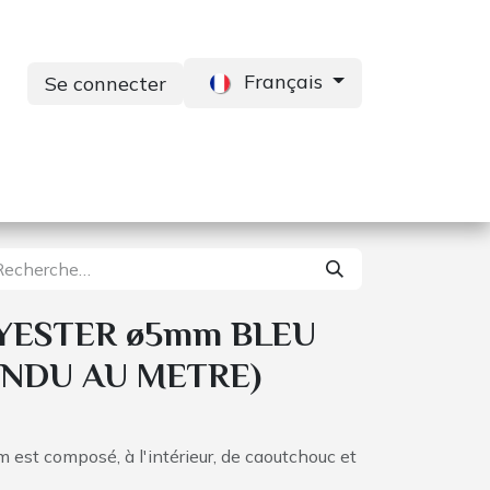
Français
Se connecter
s
Services
Contactez-nous
YESTER ø5mm BLEU
ENDU AU METRE)
m est composé, à l'intérieur, de caoutchouc et