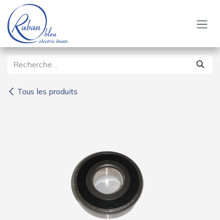
Se rendre au contenu
Tous les produits