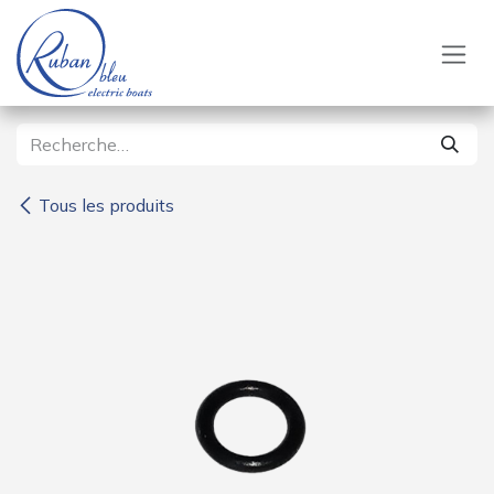
Se rendre au contenu
Tous les produits