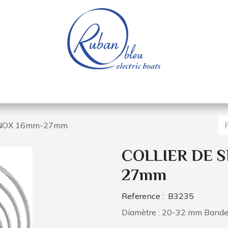
e nautique
Bateaux électriques
Pièces détachée
INOX 16mm-27mm
COLLIER DE 
27mm
Reference :
B3235
Diamètre : 20-32 mm Bande