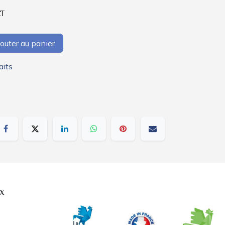
AT
outer au panier
aits
x