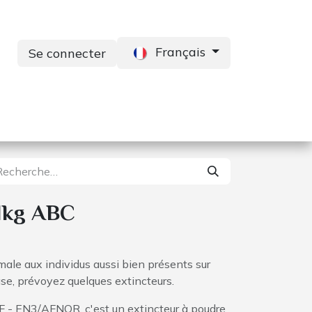
Français
Se connecter
s
Services
Contactez-nous
1kg ABC
male aux individus aussi bien présents sur
se, prévoyez quelques extincteurs.
NF - EN3/AFNOR, c'est un extincteur à poudre