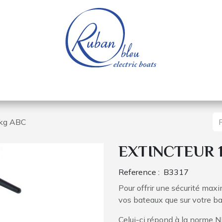
e nautique
Bateaux électriques
Pièces détachée
kg ABC
EXTINCTEUR 
Reference :
B3317
Pour offrir une sécurité maxi
vos bateaux que sur votre ba
Celui-ci répond à la norme 