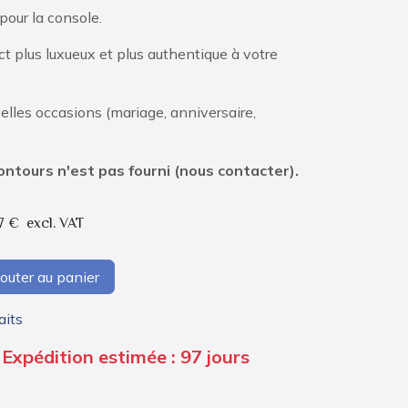
pour la console.
 plus luxueux et plus authentique à votre
 belles occasions (mariage, anniversaire,
contours n'est pas fourni (nous contacter).
7
€
excl. VAT
outer au panier
aits
 Expédition estimée : 97 jours