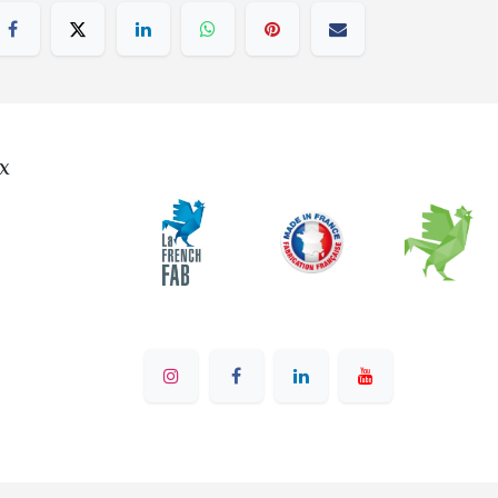
x
Réalisation
- on Odoo