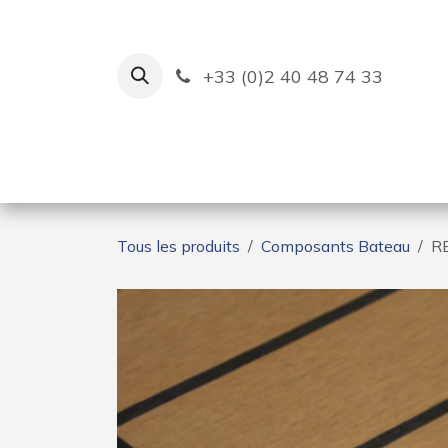
Se rendre au contenu
+33 (0)2 40 48 74 33
Ruban Bleu
Création de bas
Tous les produits
Composants Bateau
R