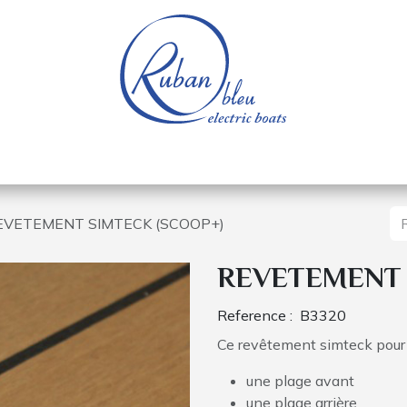
e nautique
Bateaux électriques
Pièces détachée
EVETEMENT SIMTECK (SCOOP+)
REVETEMENT 
Reference :
B3320
Ce revêtement simteck pou
une plage avant
une plage arrière