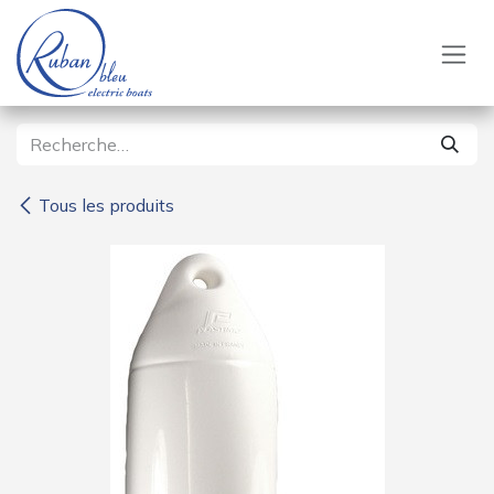
Se rendre au contenu
Tous les produits