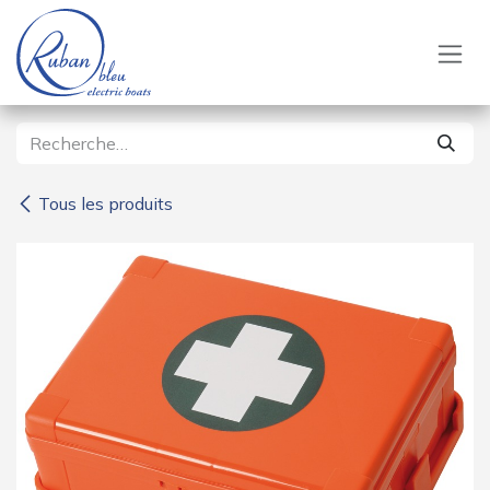
Se rendre au contenu
Tous les produits