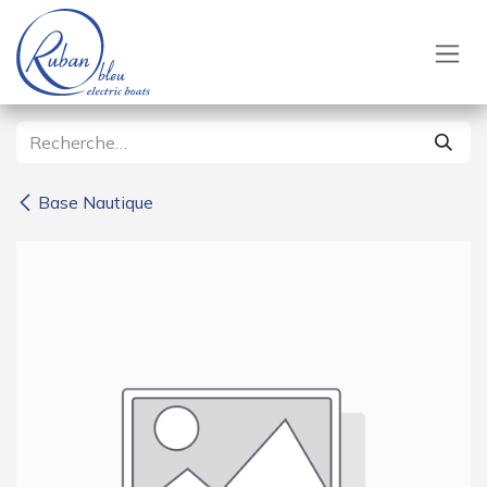
Se rendre au contenu
Base Nautique