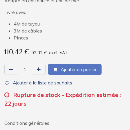
Adapté en eau douce et eau de mer
Livré avec :
4M de tuyau
3M de câbles
Pinces
110,42
€
92,02
€
excl. VAT
Ajouter au panier
Ajouter à la liste de souhaits
Rupture de stock - Expédition estimée :
22 jours
Conditions générales