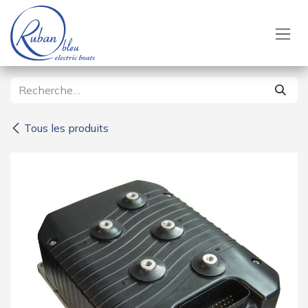
Se rendre au contenu
Tous les produits