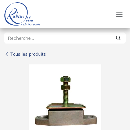
Se rendre au contenu
Tous les produits