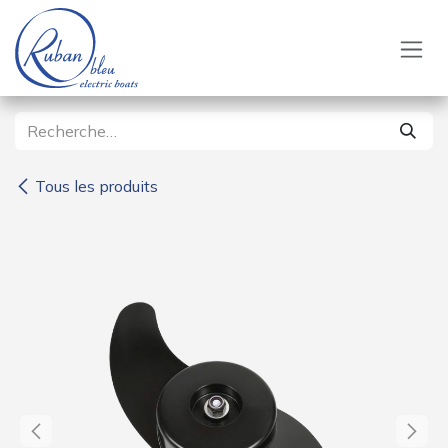
Se rendre au contenu
Tous les produits