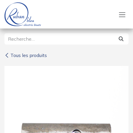
Se rendre au contenu
Tous les produits