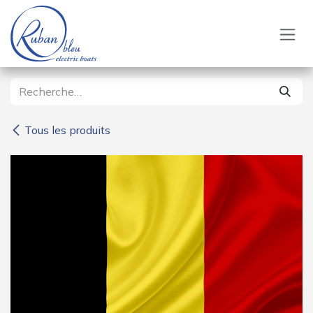
Se rendre au contenu
Tous les produits