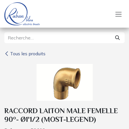
Se rendre au contenu
Tous les produits
RACCORD LAITON MALE FEMELLE
90°- Ø1'1/2 (MOST-LEGEND)