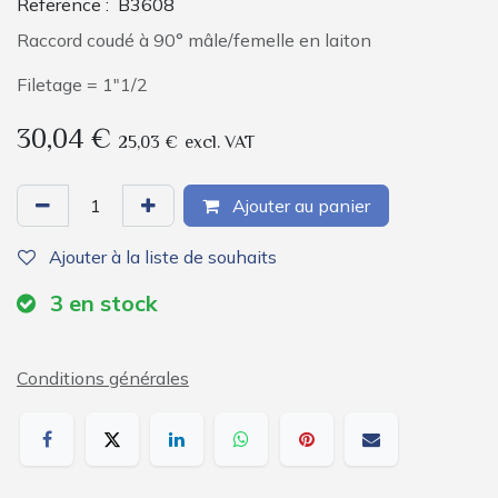
Reference :
B3608
Raccord coudé à 90° mâle/femelle en laiton
Filetage = 1"1/2
30,04
€
25,03
€
excl. VAT
Ajouter au panier
Ajouter à la liste de souhaits
3
en stock
Conditions générales