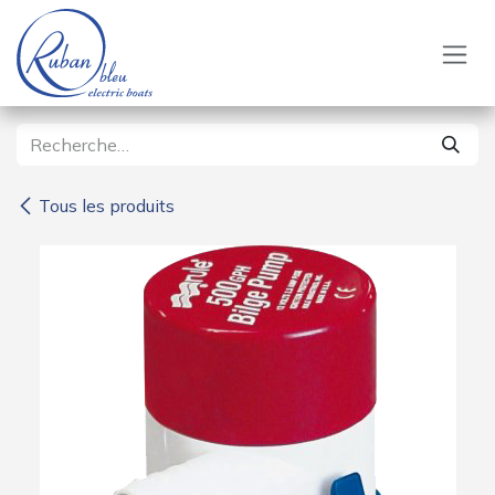
Se rendre au contenu
Tous les produits