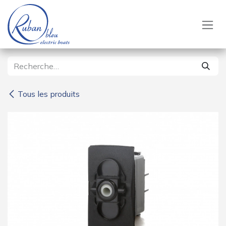
Se rendre au contenu
Tous les produits