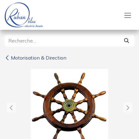
Se rendre au contenu
Motorisation & Direction