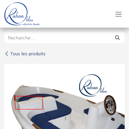
Se rendre au contenu
Tous les produits