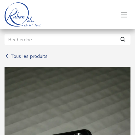
Se rendre au contenu
Tous les produits