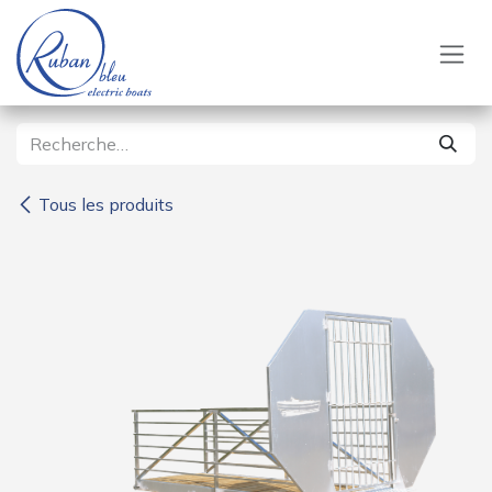
Se rendre au contenu
Tous les produits