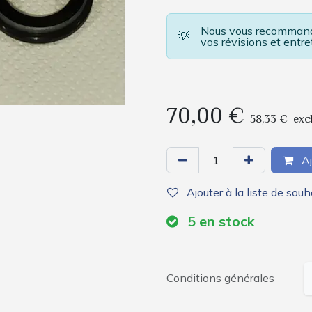
Nous vous recommando
💡
vos révisions et entre
70,00
€
58,33
€
exc
Aj
Ajouter à la liste de souh
5
en stock
Conditions générales