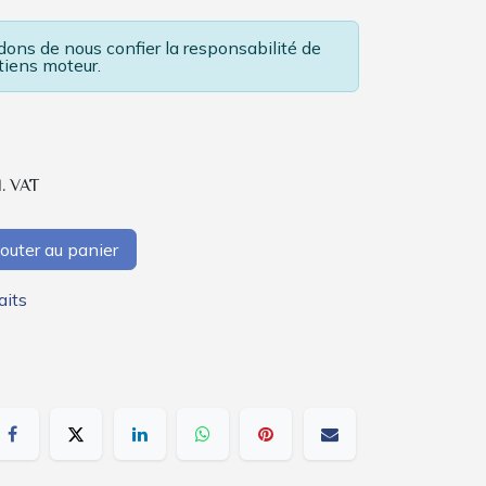
ns de nous confier la responsabilité de
tiens moteur.
l. VAT
outer au panier
aits