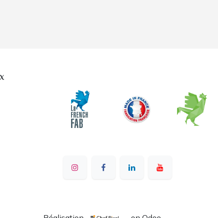
x
Réalisation
- on Odoo