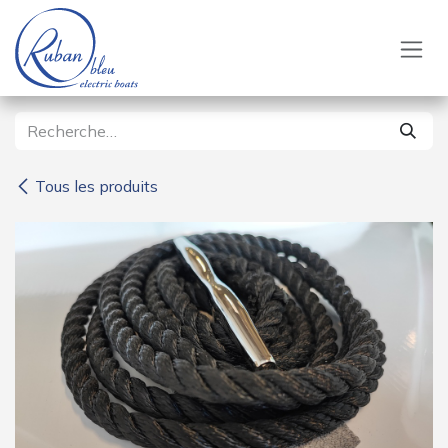
Se rendre au contenu
Tous les produits