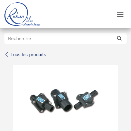
Se rendre au contenu
Tous les produits