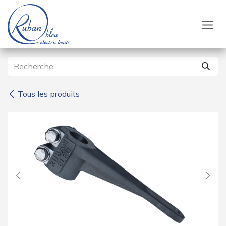
Se rendre au contenu
Tous les produits