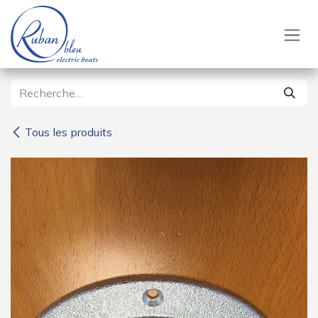
Se rendre au contenu
Tous les produits