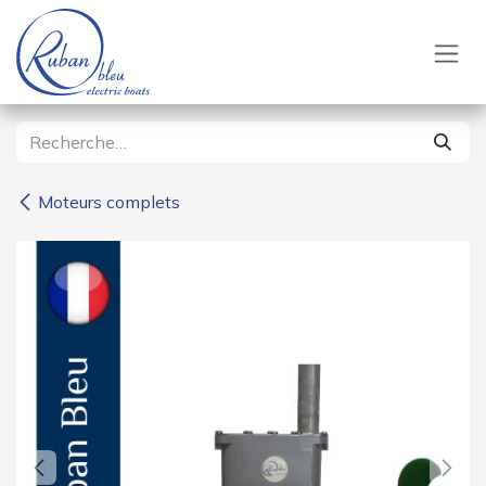
Se rendre au contenu
Moteurs complets