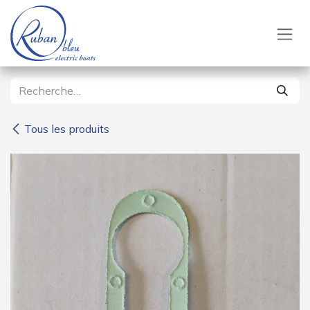
Se rendre au contenu
Tous les produits