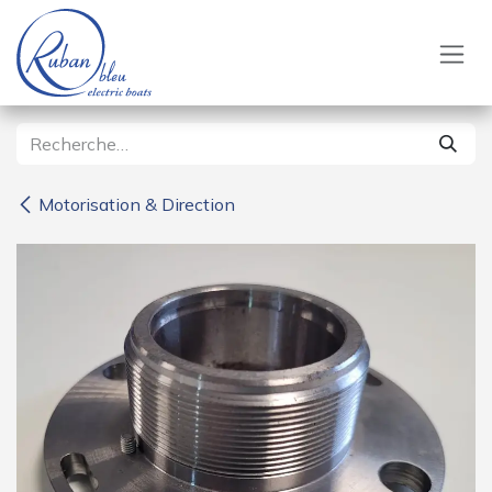
Se rendre au contenu
Motorisation & Direction