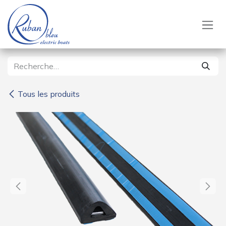
Se rendre au contenu
Tous les produits