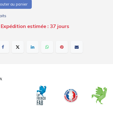
outer au panier
aits
 Expédition estimée : 37 jours
x