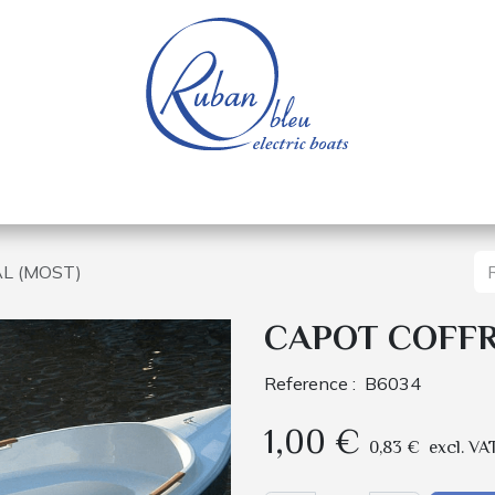
e nautique
Bateaux électriques
Pièces détachée
L (MOST)
CAPOT COFFR
Reference :
B6034
1,00
€
0,83
€
excl. VA