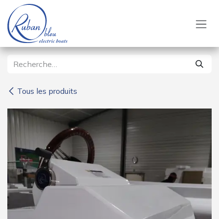
Se rendre au contenu
Tous les produits