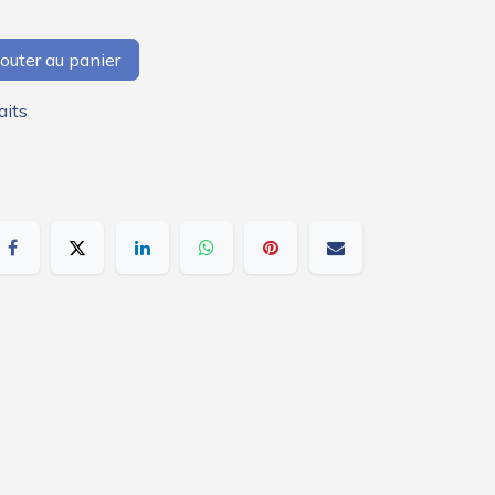
outer au panier
aits