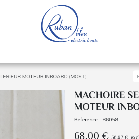
e nautique
Bateaux électriques
Pièces détachée
TERIEUR MOTEUR INBOARD (MOST)
MACHOIRE SE
MOTEUR INBO
Reference :
B6058
68,00
€
56,67
€
exc