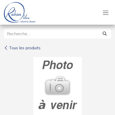
Se rendre au contenu
Tous les produits