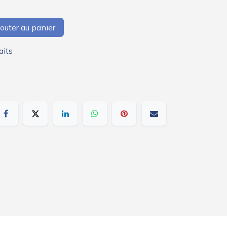
outer au panier
aits