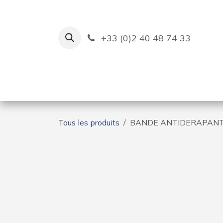
Se rendre au contenu
+33 (0)2 40 48 74 33
Ruban Bleu
Création de bas
Tous les produits
BANDE ANTIDERAPANTE