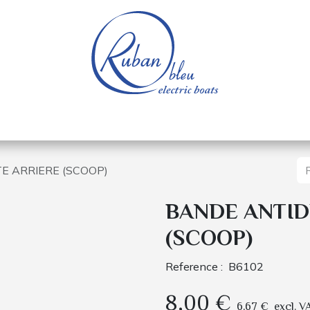
e nautique
Bateaux électriques
Pièces détachée
 ARRIERE (SCOOP)
BANDE ANTID
(SCOOP)
Reference :
B6102
8,00
€
6,67
€
excl. V