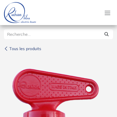
Se rendre au contenu
Tous les produits