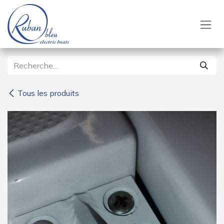
Se rendre au contenu
Tous les produits