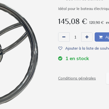
Idéal pour le bateau électri
145,08
€
120,90
€
e
Aj
Ajouter à la liste de souh
1
en stock
Conditions générales