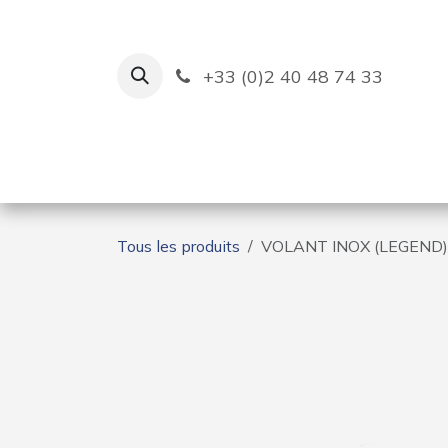
Se rendre au contenu
+33 (0)2 40 48 74 33
Ruban Bleu
Création de bas
Tous les produits
VOLANT INOX (LEGEND)