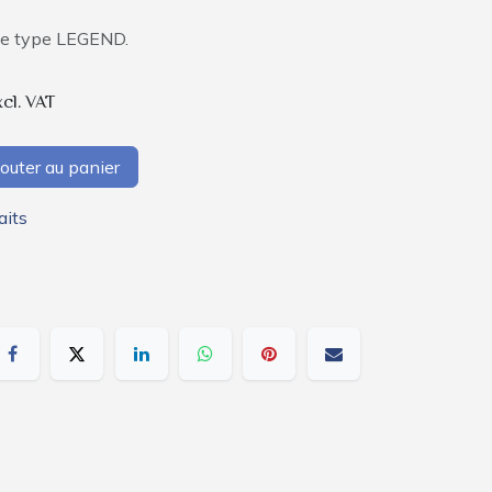
que type LEGEND.
xcl. VAT
outer au panier
aits