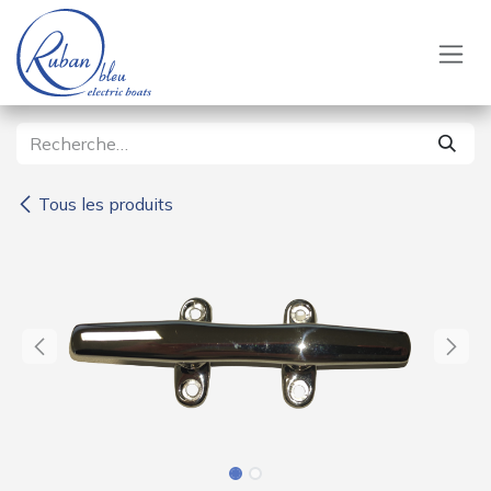
Se rendre au contenu
Tous les produits