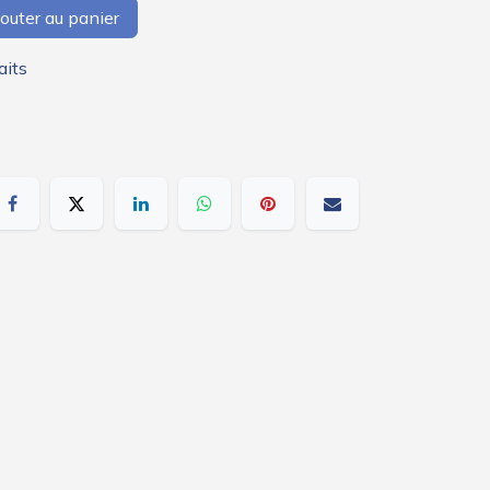
outer au panier
aits