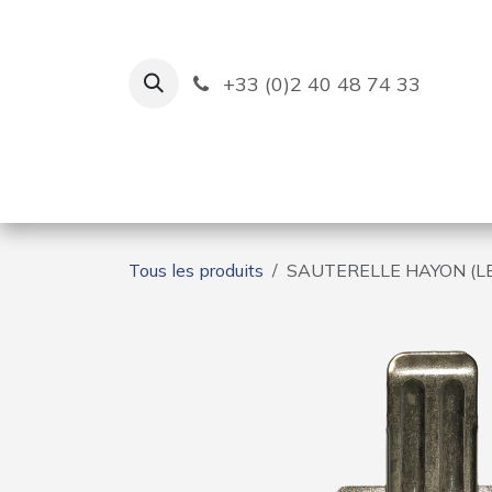
Se rendre au contenu
+33 (0)2 40 48 74 33
Ruban Bleu
Création de bas
Tous les produits
SAUTERELLE HAYON (L