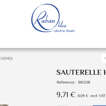
e nautique
Bateaux électriques
Pièces détachée
EGEND)
SAUTERELLE 
Reference :
B6208
9,71
€
8,09
€
excl. VAT